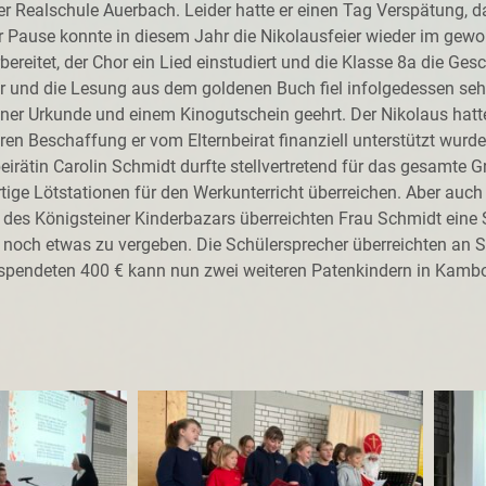
r Realschule Auerbach. Leider hatte er einen Tag Verspätung, d
r Pause konnte in diesem Jahr die Nikolausfeier wieder im gew
bereitet, der Chor ein Lied einstudiert und die Klasse 8a die Ges
sehr und die Lesung aus dem goldenen Buch fiel infolgedessen s
ner Urkunde und einem Kinogutschein geehrt. Der Nikolaus hatte
eren Beschaffung er vom Elternbeirat finanziell unterstützt wurde
eirätin Carolin Schmidt durfte stellvertretend für das gesamte
ge Lötstationen für den Werkunterricht überreichen. Aber auch 
n des Königsteiner Kinderbazars überreichten Frau Schmidt ein
s noch etwas zu vergeben. Die Schülersprecher überreichten an S
spendeten 400 € kann nun zwei weiteren Patenkindern in Kambo