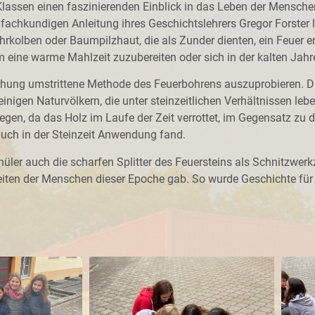
Klassen einen faszinierenden Einblick in das Leben der Menschen
fachkundigen Anleitung ihres Geschichtslehrers Gregor Forster l
ohrkolben oder Baumpilzhaut, die als Zunder dienten, ein Feuer e
 eine warme Mahlzeit zuzubereiten oder sich in der kalten Jah
chung umstrittene Methode des Feuerbohrens auszuprobieren. Di
einigen Naturvölkern, die unter steinzeitlichen Verhältnissen le
egen, da das Holz im Laufe der Zeit verrottet, im Gegensatz zu 
uch in der Steinzeit Anwendung fand.
er auch die scharfen Splitter des Feuersteins als Schnitzwerk
keiten der Menschen dieser Epoche gab. So wurde Geschichte für