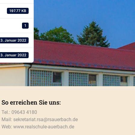
197.77 KB
1
13. Januar 2022
13. Januar 2022
So erreichen Sie uns:
Tel.: 09643 4180
Mail: sekretariat.rsa@rsauerbach.de
Web: www.realschule-auerbach.de