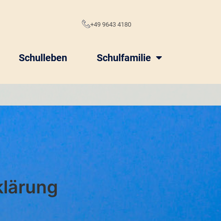
e
+49 9643 4180
Schulleben
Schulfamilie
klärung