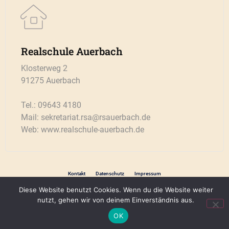
Realschule Auerbach
Klosterweg 2
91275 Auerbach
Tel.: 09643 4180
Mail: sekretariat.rsa@rsauerbach.de
Web: www.realschule-auerbach.de
Kontakt
Datenschutz
Impressum
Diese Website benutzt Cookies. Wenn du die Website weiter
nutzt, gehen wir von deinem Einverständnis aus.
Copyright 2021 by Realschule Auerbach —– Designed by Königsteiner Computerladen,
www.koenigsteiner-computerladen.de
OK