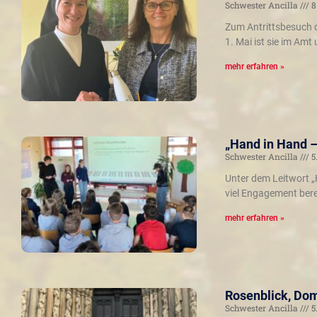
Schwester Ancilla
8
Zum Antrittsbesuch d
1. Mai ist sie im Amt
mehr erfahren »
„Hand in Hand –
Schwester Ancilla
5
Unter dem Leitwort „
viel Engagement bere
mehr erfahren »
Rosenblick, Do
Schwester Ancilla
5