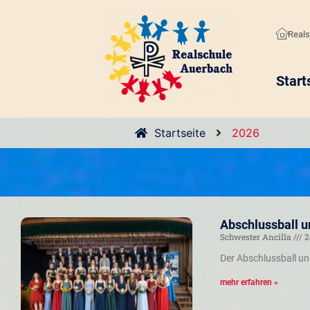
Reals
Start
Startseite
2026
Abschlussball u
Schwester Ancilla
2
Der Abschlussball uns
mehr erfahren »