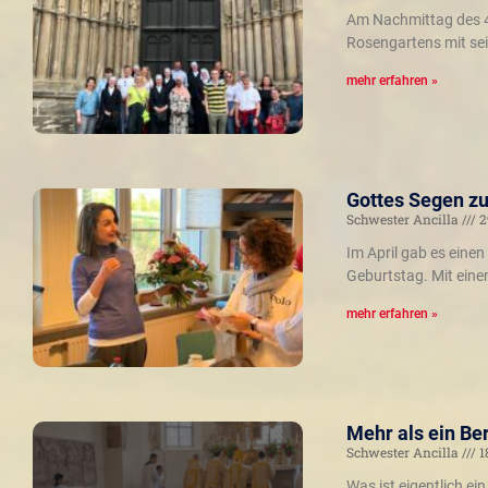
Am Nachmittag des 4.
Rosengartens mit sei
mehr erfahren »
Gottes Segen zu
Schwester Ancilla
2
Im April gab es eine
Geburtstag. Mit ein
mehr erfahren »
Mehr als ein Ber
Schwester Ancilla
1
Was ist eigentlich e