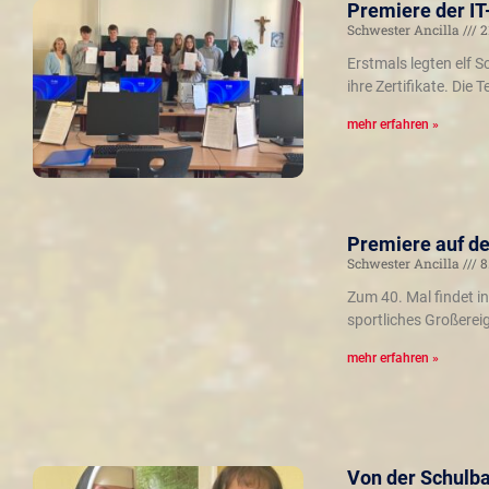
Premiere der IT
Schwester Ancilla
2
Erstmals legten elf S
ihre Zertifikate. Die
mehr erfahren »
Premiere auf de
Schwester Ancilla
8
Zum 40. Mal findet i
sportliches Großereig
mehr erfahren »
Von der Schulba