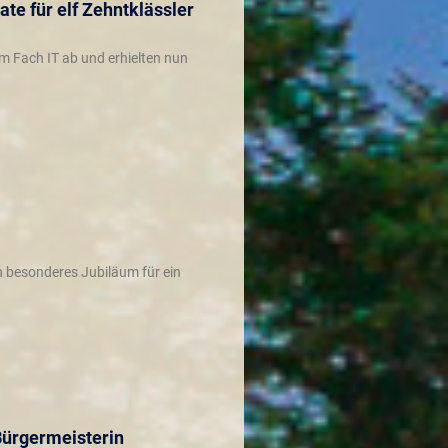
te für elf Zehntklässler
im Fach IT ab und erhielten nun
n besonderes Jubiläum für ein
Bürgermeisterin