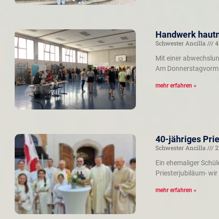
Handwerk hautn
Schwester Ancilla
4
Mit einer abwechslun
Am Donnerstagvormitt
mehr erfahren »
40-jähriges Pri
Schwester Ancilla
2
Ein ehemaliger Schüle
Priesterjubiläum- wir
mehr erfahren »