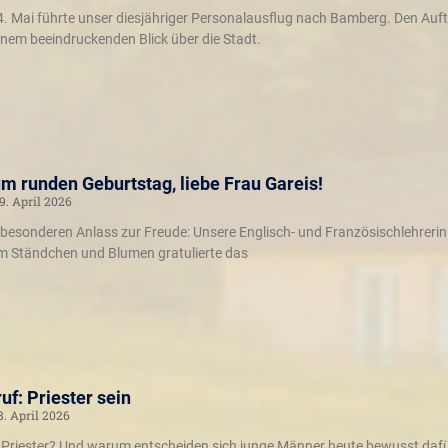
 Mai führte unser diesjähriger Personalausflug nach Bamberg. Den Aufta
nem beeindruckenden Blick über die Stadt.
m runden Geburtstag, liebe Frau Gareis!
9. April 2026
n besonderen Anlass zur Freude: Unsere Englisch- und Französischlehrerin 
em Ständchen und Blumen gratulierte das
uf: Priester sein
8. April 2026
in Priester? Und warum entscheiden sich junge Männer heute bewusst dafür