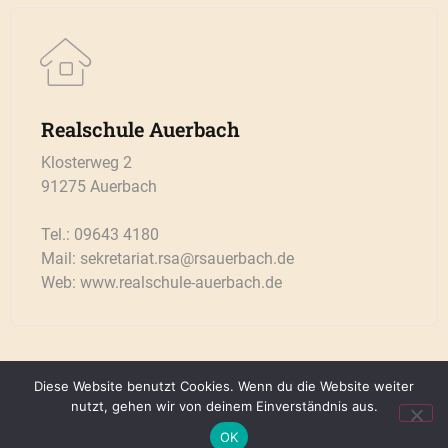
Realschule Auerbach
Klosterweg 2
91275 Auerbach
Tel.: 09643 4180
Mail: sekretariat.rsa@rsauerbach.de
Web: www.realschule-auerbach.de
Kontakt
Datenschutz
Impressum
Diese Website benutzt Cookies. Wenn du die Website weiter
nutzt, gehen wir von deinem Einverständnis aus.
Copyright 2021 by Realschule Auerbach —– Designed by Königsteiner Computerladen,
OK
www.koenigsteiner-computerladen.de