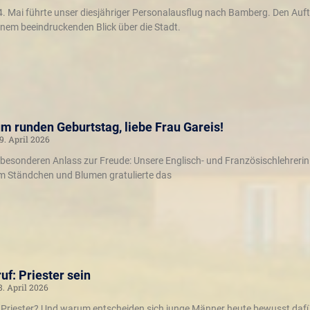
 Mai führte unser diesjähriger Personalausflug nach Bamberg. Den Aufta
nem beeindruckenden Blick über die Stadt.
m runden Geburtstag, liebe Frau Gareis!
9. April 2026
n besonderen Anlass zur Freude: Unsere Englisch- und Französischlehrerin 
em Ständchen und Blumen gratulierte das
uf: Priester sein
8. April 2026
in Priester? Und warum entscheiden sich junge Männer heute bewusst dafür