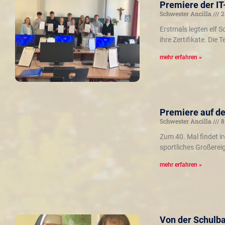
Premiere der IT
Schwester Ancilla
2
Erstmals legten elf S
ihre Zertifikate. Die
mehr erfahren »
Premiere auf de
Schwester Ancilla
8
Zum 40. Mal findet i
sportliches Großereig
mehr erfahren »
Von der Schulba