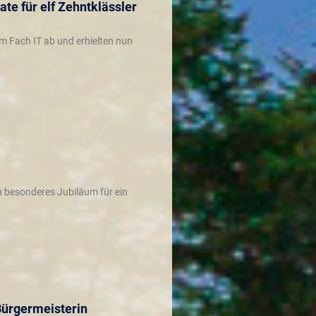
te für elf Zehntklässler
im Fach IT ab und erhielten nun
n besonderes Jubiläum für ein
Bürgermeisterin