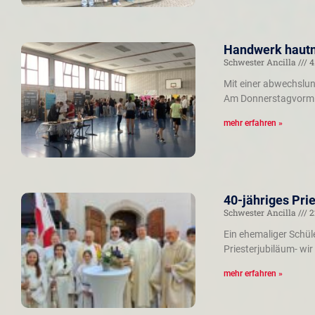
Handwerk hautn
Schwester Ancilla
4
Mit einer abwechslun
Am Donnerstagvormitt
mehr erfahren »
40-jähriges Pri
Schwester Ancilla
2
Ein ehemaliger Schüle
Priesterjubiläum- wir
mehr erfahren »