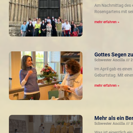
Am Nachmittag des 4.
Rosengartens mit sei
mehr erfahren »
Gottes Segen zu
Schwester Ancilla
2
Im April gab es eine
Geburtstag. Mit ein
mehr erfahren »
Mehr als ein Ber
Schwester Ancilla
1
Was ist eigentlich e