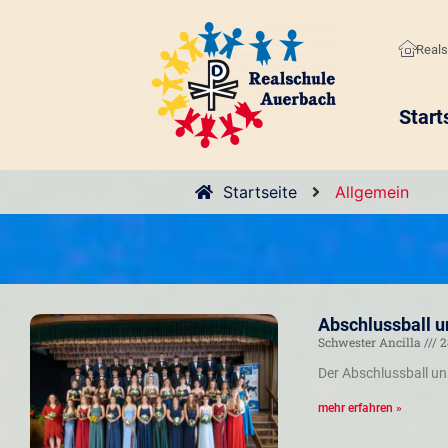
Reals
Start
Startseite
Allgemein
Abschlussball u
Schwester Ancilla
2
Der Abschlussball uns
mehr erfahren »