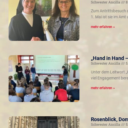
Schwester Ancilla
8
Zum Antrittsbesuch d
1. Mai ist sie im Amt
mehr erfahren »
„Hand in Hand –
Schwester Ancilla
5
Unter dem Leitwort „
viel Engagement bere
mehr erfahren »
Rosenblick, Do
Schwester Ancilla
5